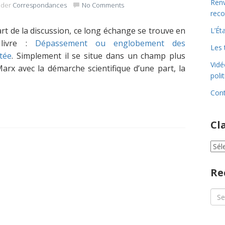
Renv
nder
Correspondances
No Comments
reco
art de la discussion, ce long échange se trouve en
L’Ét
 livre :
Dépassement ou englobement des
Les 
itée
. Simplement il se situe dans un champ plus
Vidé
arx avec la démarche scientifique d’une part, la
poli
Cont
Cl
Cla
par
cat
Re
Sea
for: