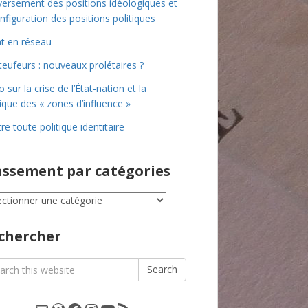
ersement des positions idéologiques et
nfiguration des positions politiques
at en réseau
teufeurs : nouveaux prolétaires ?
o sur la crise de l’État-nation et la
tique des « zones d’influence »
re toute politique identitaire
assement par catégories
ssement
égories
chercher
rch
Search