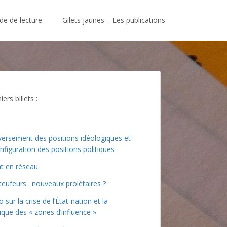
de de lecture
Gilets jaunes – Les publications
ers billets :
ersement des positions idéologiques et
nfiguration des positions politiques
at en réseau
teufeurs : nouveaux prolétaires ?
o sur la crise de l’État-nation et la
tique des « zones d’influence »