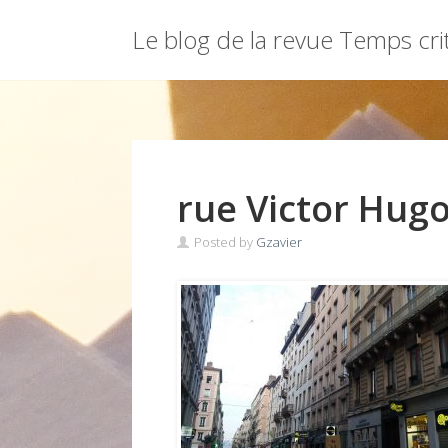
Menu
Le blog de la revue Temps cri
Skip
to
content
rue Victor Hug
Posted by
Gzavier