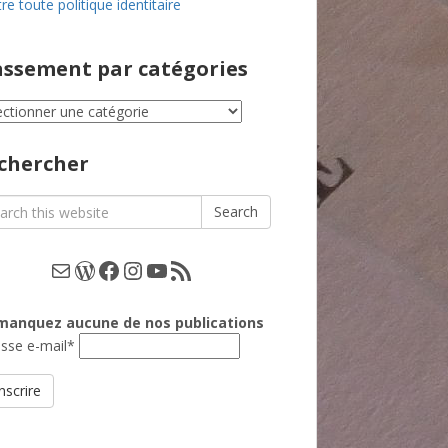
re toute politique identitaire
assement par catégories
ssement
égories
chercher
rch
Search
E-mail
WordPress
Facebook
Instagram
YouTube
Les podcasts
manquez aucune de nos publications
sse e-mail*