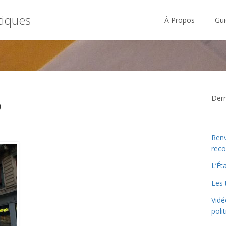
tiques
À Propos
Gui
o
Derni
Renv
reco
L’Ét
Les 
Vidé
poli