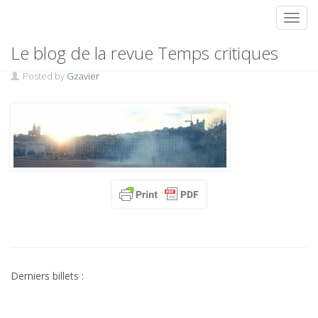
Toggl
Skip
SoleilEtGazsurBellecour
Le blog de la revue Temps critiques
to
content
Posted by
Gzavier
Derniers billets :