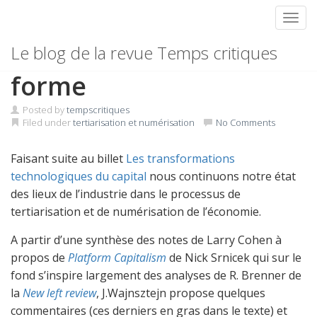
Toggl
Skip
Le capitalisme de plate-
Le blog de la revue Temps critiques
to
content
forme
Posted by
tempscritiques
Filed under
tertiarisation et numérisation
No Comments
Faisant suite au billet
Les transformations
technologiques du capital
nous continuons notre état
des lieux de l’industrie dans le processus de
tertiarisation et de numérisation de l’économie.
A partir d’une synthèse des notes de Larry Cohen à
propos de
Platform Capitalism
de Nick Srnicek qui sur le
fond s’inspire largement des analyses de R. Brenner de
la
New left review
, J.Wajnsztejn propose quelques
commentaires (ces derniers en gras dans le texte) et