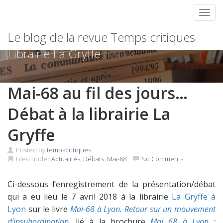
Toggl
Skip
Le blog de la revue Temps critiques
to
content
Librairie La Gryffe
Étiquette
Mai-68 au fil des jours…
Débat à la librairie La
Gryffe
Posted by
tempscritiques
Filed under
Actualités
,
Débats
,
Mai-68
No Comments
Ci-dessous l’enregistrement de la présentation/débat
qui a eu lieu le 7 avril 2018 à la librairie
La Gryffe à
Lyon
sur le livre
Mai-68 à Lyon. Retour sur un mouvement
d’insubordination
, lié à la brochure
Mai 68 à Lyon :