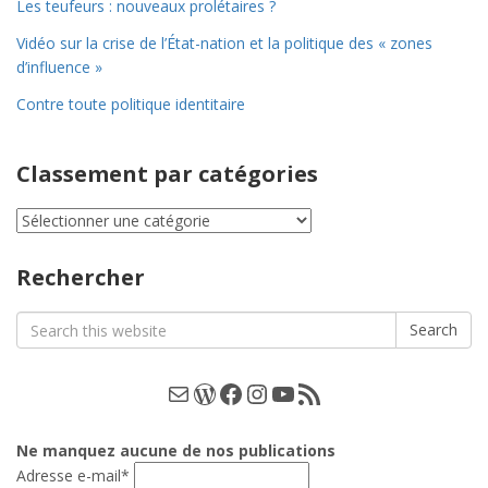
Les teufeurs : nouveaux prolétaires ?
Vidéo sur la crise de l’État-nation et la politique des « zones
d’influence »
Contre toute politique identitaire
Classement par catégories
Classement
par
catégories
Rechercher
Search
Search
for:
E-mail
WordPress
Facebook
Instagram
YouTube
Les podcasts
Ne manquez aucune de nos publications
Adresse e-mail*