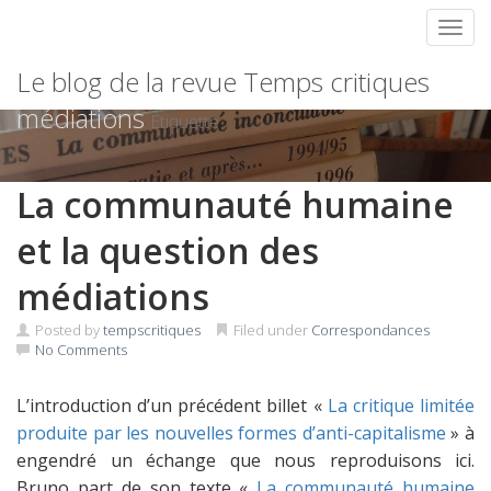
Toggl
Skip
Le blog de la revue Temps critiques
to
content
médiations
Étiquette
La communauté humaine
et la question des
médiations
Posted by
tempscritiques
Filed under
Correspondances
No Comments
L’introduction d’un précédent billet «
La critique limitée
produite par les nouvelles formes d’anti-capitalisme
» à
engendré un échange que nous reproduisons ici.
Bruno part de son texte «
La communauté humaine