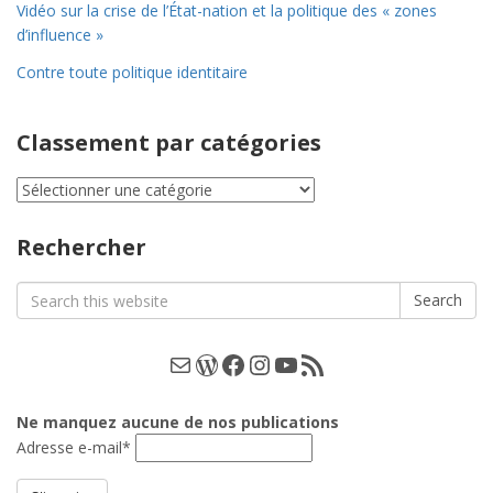
Vidéo sur la crise de l’État-nation et la politique des « zones
d’influence »
Contre toute politique identitaire
Classement par catégories
Classement
par
catégories
Rechercher
Search
Search
for:
E-mail
WordPress
Facebook
Instagram
YouTube
Les podcasts
Ne manquez aucune de nos publications
Adresse e-mail*