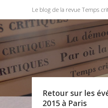
Menu
Le blog de la revue Temps cri
Skip
to
content
Retour sur les é
2015 à Paris