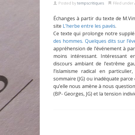
Posted by
tempscritiques
Filed under
Échanges à partir du texte de M.Vi
site
L’herbe entre les pavés
.
Ce texte qui prolonge notre supp
des hommes. Quelques dits sur l’év
appréhension de l’événement à part
moins intéressant. Intéressant e
discours ambiant de l’extrême gau
l’islamisme radical en particuli
sommaire (JG) ou inadéquate parce q
qu’elle nous amène à nous questionn
(BP- Georges, JG) et la tension ind