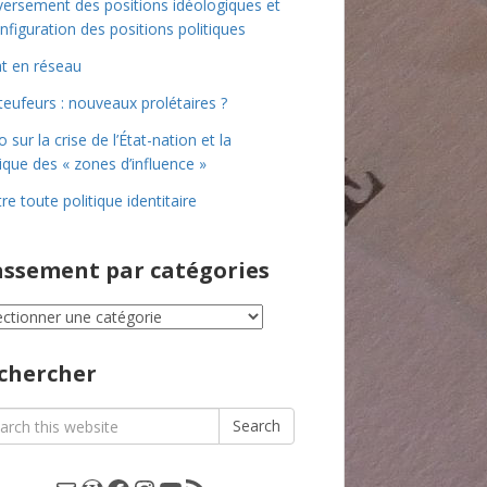
ersement des positions idéologiques et
nfiguration des positions politiques
at en réseau
teufeurs : nouveaux prolétaires ?
o sur la crise de l’État-nation et la
tique des « zones d’influence »
re toute politique identitaire
assement par catégories
ssement
égories
chercher
rch
Search