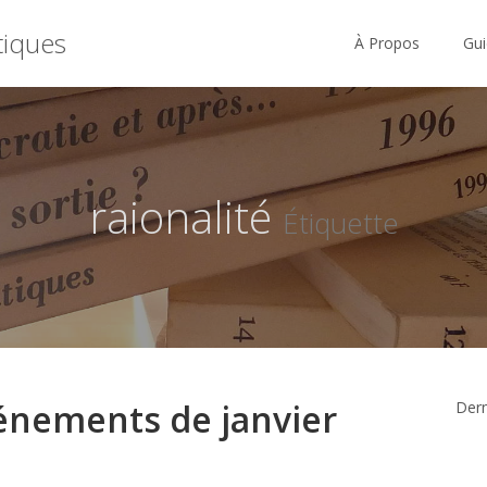
tiques
À Propos
Gui
raionalité
Étiquette
vénements de janvier
Derni