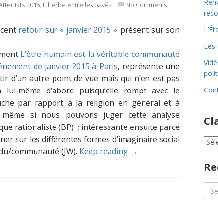
Renv
Attentats 2015
,
L'herbe entre les pavés
No Comments
reco
ncent
retour sur « janvier 2015 »
présent sur son
L’Ét
Les 
lément
L’être humain est la véritable communauté
Vidé
énement de janvier 2015 à Paris
, représente une
poli
ir d’un autre point de vue mais qui n’en est pas
n lui-même d’abord puisqu’elle rompt avec le
Cont
che par rapport à la religion en général et à
er, même si nous pouvons juger cette analyse
Cl
ue rationaliste (BP) ; intéressante ensuite parce
er sur les différentes formes d’imaginaire social
Cla
par
ividu/communauté (JW).
Keep reading →
cat
Re
Sea
for: