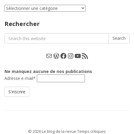
Classement
par
catégories
Rechercher
Search
Search
for:
E-mail
WordPress
Facebook
Instagram
YouTube
Les podcasts
Ne manquez aucune de nos publications
Adresse e-mail*
© 2026 Le blog de la revue Temps critiques