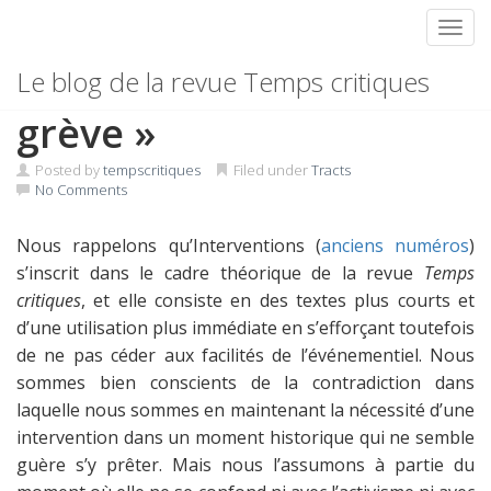
Toggl
Skip
Grève et « besoin de
Le blog de la revue Temps critiques
to
content
grève »
Posted by
tempscritiques
Filed under
Tracts
No Comments
Nous rappelons qu’Interventions (
anciens numéros
)
s’inscrit dans le cadre théorique de la revue
Temps
critiques
, et elle consiste en des textes plus courts et
d’une utilisation plus immédiate en s’efforçant toutefois
de ne pas céder aux facilités de l’événementiel. Nous
sommes bien conscients de la contradiction dans
laquelle nous sommes en maintenant la nécessité d’une
intervention dans un moment historique qui ne semble
guère s’y prêter. Mais nous l’assumons à partie du