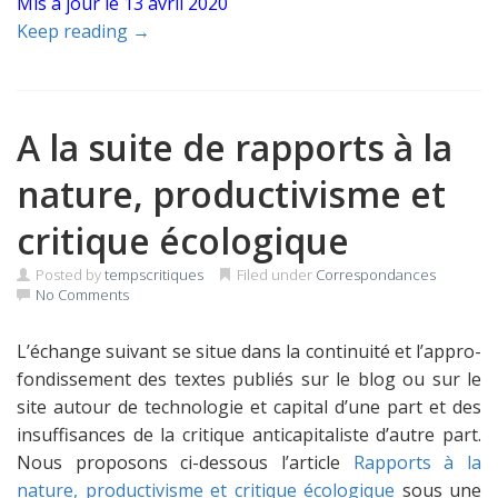
Mis à jour le 13 avril 2020
Keep reading →
A la suite de rapports à la
nature, productivisme et
critique écologique
Posted by
tempscritiques
Filed under
Correspondances
No Comments
L’échange suivant se situe dans la conti­nuité et l’appro­
fon­dis­se­ment des textes publiés sur le blog ou sur le
site autour de tech­no­lo­gie et capi­tal d’une part et des
insuf­fi­san­ces de la cri­ti­que anti­ca­pi­ta­liste d’autre part.
Nous proposons ci-dessous l’article
Rapports à la
nature, productivisme et critique écologique
sous une