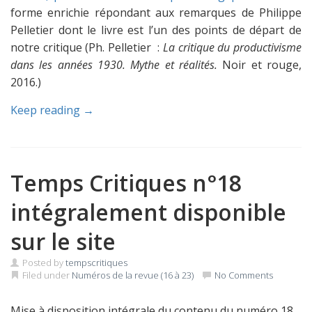
forme enrichie répondant aux remarques de Philippe
Pelletier dont le livre est l’un des points de départ de
notre critique (Ph. Pelletier :
La cri­ti­que du pro­duc­ti­visme
dans les années 1930. Mythe et réalités.
Noir et rouge,
2016.)
Keep reading →
Temps Critiques n°18
intégralement disponible
sur le site
Posted by
tempscritiques
Filed under
Numéros de la revue (16 à 23)
No Comments
Mise à disposition intégrale du contenu du numéro 18