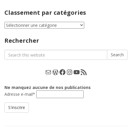
Classement par catégories
Classement
par
catégories
Rechercher
Search
Search
for:
E-mail
WordPress
Facebook
Instagram
YouTube
Les podcasts
Ne manquez aucune de nos publications
Adresse e-mail*