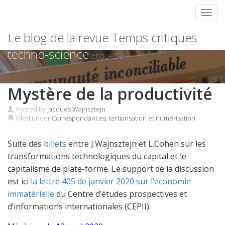
Toggl
Skip
Le blog de la revue Temps critiques
to
content
techno-science
Étiquette
Mystère de la productivité
Posted by
Jacques Wajnsztejn
Filed under
Correspondances
,
tertiarisation et numérisation
Suite des
billets
entre J.Wajnsztejn et L.Cohen sur les
transformations technologiques du capital et le
capitalisme de plate-forme. Le support de la discussion
est ici
la lettre 405 de janvier 2020 sur l’économie
immatérielle
du Centre d’études prospectives et
d’informations internationales (CEPII).