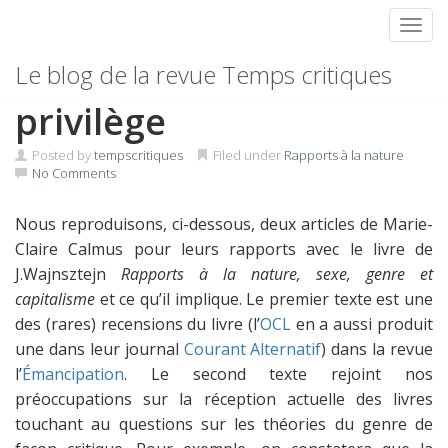
Toggl
Skip
Recension sans
Le blog de la revue Temps critiques
to
content
privilège
Posted by
tempscritiques
Filed under
Rapports à la nature
No Comments
Nous reproduisons, ci-dessous, deux articles de Marie-
Claire Calmus pour leurs rapports avec le livre de
J.Wajnsztejn
Rapports à la nature, sexe, genre et
capitalisme
et ce qu’il implique. Le premier texte est une
des (rares) recensions du livre (l’
OCL
en a aussi produit
une dans leur journal
Courant Alternatif
) dans la revue
l’
Émancipation
. Le second texte rejoint nos
préoccupations sur la réception actuelle des livres
touchant au questions sur les théories du genre de