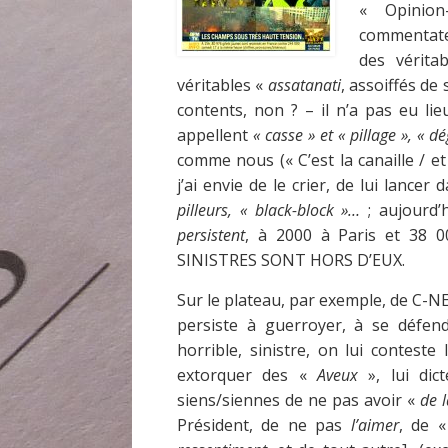
« Opinion
commentateu
des véritab
véritables «
assatanati
, assoiffés de
contents, non ? – il n’a pas eu li
appellent
« casse » et « pillage », « d
comme nous (« C’est la canaille / et b
j’ai envie de le crier, de lui lancer
pilleurs, « black-block »…
; aujourd’
persistent
, à 2000 à Paris et 38 
SINISTRES SONT HORS D’EUX.
Sur le plateau, par exemple, de C-N
persiste à guerroyer, à se défe
horrible, sinistre, on lui contest
extorquer des «
Aveux
», lui dic
siens/siennes de ne pas avoir «
de l
Président, de ne pas
l’aimer
, de 