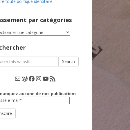
re toute politique identitaire
assement par catégories
ssement
égories
chercher
rch
Search
E-mail
WordPress
Facebook
Instagram
YouTube
Les podcasts
manquez aucune de nos publications
sse e-mail*