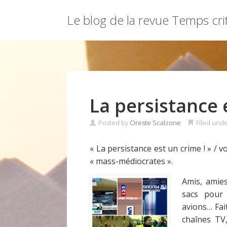
Menu
Le blog de la revue Temps cri
Skip
to
content
La persistance 
Posted by
Oreste Scalzone
Filed und
« La persistance est un crime ! » / v
« mass-médiocrates ».
Amis, amies
sacs pour 
avions… Fait
chaînes TV