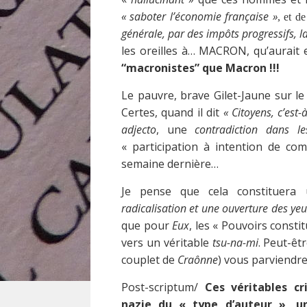
« saboter l’économie française »
, et d
générale, par des impôts progressifs, l
les oreilles à… MACRON, qu’aurait
“macronistes” que Macron !!!
Le pauvre, brave Gilet-Jaune sur l
Certes, quand il dit
« Citoyens, c’est
adjecto
, une
contradiction dans l
« participation à intention de co
semaine dernière…
Je pense que cela constituera 
radicalisation et une ouverture des y
que pour
Eux
, les « Pouvoirs consti
vers un véritable
tsu-na-mi
. Peut-êt
couplet de
Craônne
) vous parviendr
Post-scriptum/
Ces véritables cr
nazie du « type d’auteur », u