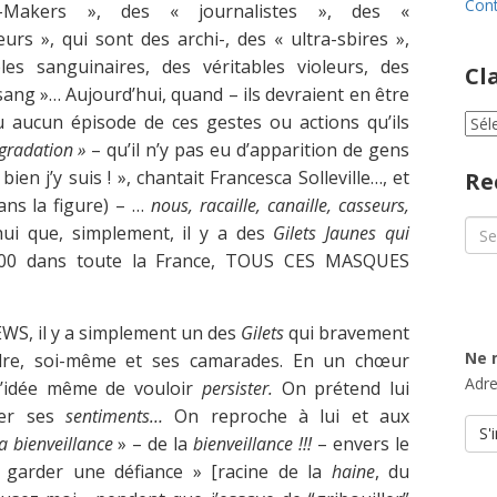
Cont
-Makers », des « journalistes », des «
rs », qui sont des archi-, des « ultra-sbires »,
les sanguinaires, des véritables violeurs, des
Cl
 sang »… Aujourd’hui, quand – ils devraient en être
eu aucun épisode de ces gestes ou actions qu’ils
Cla
par
égradation »
– qu’il n’y pas eu d’apparition de gens
cat
ien j’y suis ! », chantait Francesca Solleville…, et
Re
 dans la figure) – …
nous, racaille, canaille, casseurs,
Sea
hui que, simplement, il y a des
Gilets Jaunes qui
for:
000 dans toute la France, TOUS CES MASQUES
EWS, il y a simplement un des
Gilets
qui bravement
Ne 
ndre, soi-même et ses camarades. En un chœur
Adre
e l’idée même de vouloir
persister.
On prétend lui
ter ses
sentiments…
On reproche à lui et aux
a bienveillance
» – de la
bienveillance !!!
– envers le
« garder une défiance » [racine de la
haine
, du