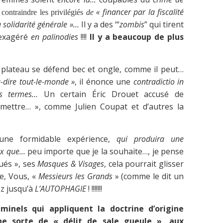
« financer par la fiscalité
e contraindre les privilégiés
de
a solidarité générale »…
Il y a des ‘“
zombis
” qui tirent
 exagéré
en palinodies
!!!!
Il y a beaucoup de plus
e plateau se défend bec et ongle, comme il peut…
-à-dire tout-le-monde »
, il énonce une
contradictio in
es termes…
Un certain Éric Drouet accusé de
mmettre… », comme Julien Coupat et d’autres la
une formidable expérience,
qui produira une
eux que…
peu importe que je la souhaite…, je pense
tués », ses
Masques & Visages
, cela pourrait glisser
re, Vous, «
Messieurs les Grands
» (comme le dit un
ez jusqu’à
L’AUTOPHAGIE
! !!!!!!!
iminels qui appliquent la doctrine d’origine
ne sorte de « délit de sale gueule », aux