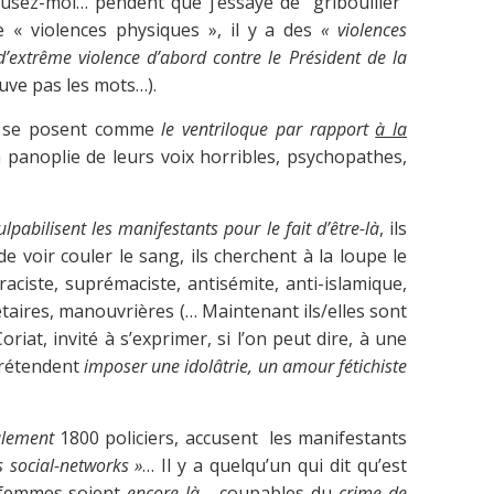
cusez-moi… pendent que j’essaye de “gribouiller”
e « violences physiques », il y a des
« violences
’extrême violence d’abord contre le Président de la
uve pas les mots…).
, se posent comme
le ventriloque par rapport
à la
la panoplie de leurs voix horribles, psychopathes,
ulpabilisent les manifestants pour le fait d’être-là
, ils
voir couler le sang, ils cherchent à la loupe le
ciste, suprémaciste, antisémite, anti-islamique,
létaires, manouvrières (… Maintenant ils/elles sont
riat, invité à s’exprimer, si l’on peut dire, à une
 prétendent
imposer une idolâtrie, un amour fétichiste
ulement
1800 policiers, accusent les manifestants
s social-networks »
… Il y a quelqu’un qui dit qu’est
 femmes soient
encore là…
coupables du
crime de