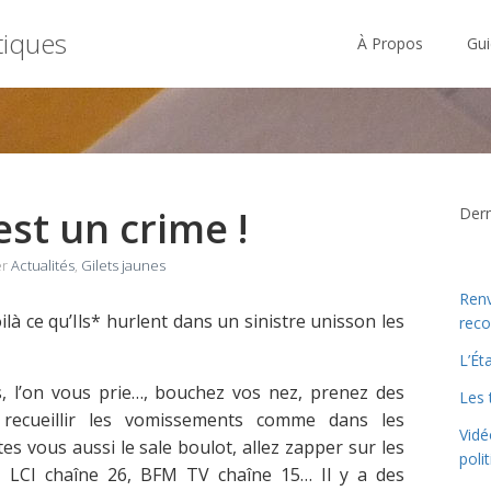
tiques
À Propos
Gui
est un crime !
Derni
er
Actualités
,
Gilets jaunes
Renv
oilà ce qu’Ils* hurlent dans un sinistre unisson les
reco
L’Ét
, l’on vous prie…, bouchez vos nez, prenez des
Les 
recueillir les vomissements comme dans les
Vidé
es vous aussi le sale boulot, allez zapper sur les
poli
, LCI chaîne 26, BFM TV chaîne 15… Il y a des