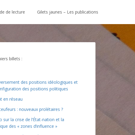
de de lecture
Gilets jaunes – Les publications
ers billets :
ersement des positions idéologiques et
nfiguration des positions politiques
at en réseau
teufeurs : nouveaux prolétaires ?
o sur la crise de l’État-nation et la
tique des « zones d’influence »