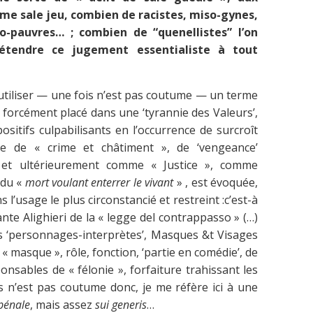
même sale jeu, combien de racistes, miso-gynes,
so-pauvres… ; combien de “quenellistes” l’on
 étendre ce jugement essentialiste à tout
utiliser — une fois n’est pas coutume — un terme
c forcément placé dans une ‘tyrannie des Valeurs’,
positifs culpabilisants en l’occurrence de surcroît
dée de « crime et châtiment », de ‘vengeance’
 et ultérieurement comme « Justice », comme
 du «
mort voulant enterrer le vivant
» , est évoquée,
 l’usage le plus circonstancié et restreint :c’est-à
ante Alighieri de la « legge del contrappasso » (…)
s ‘personnages-interprètes’, Masques &t Visages
 masque », rôle, fonction, ‘partie en comédie’, de
onsables de « félonie », forfaiture trahissant les
s n’est pas coutume donc, je me réfère ici à une
pénale
, mais assez
sui generis
…