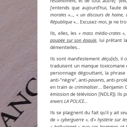
ressentiment
, et de tout autre] (ex
j’entends que aujourd’hui, faute d
morales »…, « un discours de haine, d
République »…
Excusez-moi, je ne tro
Ils, elles, les
« mass médio-crates »
poupée sur son épaule
, lui prêtant 
démentielles…
Ils sont manifestement
déçu[e]s
il
c
,
traduisent un manque toxicomane de 
personnage dégouttant, la phrase ra
anti-“nègre”, anti-
pauvres
, anti-pro
en train
criminaliser
Benjamin Co
de
…
émission de télévision [NDLR]). Ils
envers LA POLICE…
Ils se plaignent du fait qu’il y ait
se
de
« cyberguerre »
, d’
« hystérie sur le
«
hallucinant
» que ces hommes et