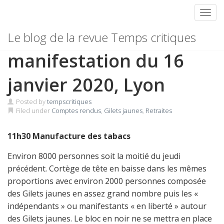
Toggl
Skip
Compte rendu de la
Le blog de la revue Temps critiques
to
content
manifestation du 16
janvier 2020, Lyon
Posted by
tempscritiques
Filed under
Comptes rendus
,
Gilets jaunes
,
Retraites
11h30 Manufacture des tabacs
Environ 8000 personnes soit la moitié du jeudi
précédent. Cortège de tête en baisse dans les mêmes
proportions avec environ 2000 personnes composée
des Gilets jaunes en assez grand nombre puis les «
indépendants » ou manifestants « en liberté » autour
des Gilets jaunes. Le bloc en noir ne se mettra en place