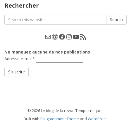
catégories
Rechercher
Search
Search
for:
E-mail
WordPress
Facebook
Instagram
YouTube
Les podcasts
Ne manquez aucune de nos publications
Adresse e-mail*
© 2026 Le blog de la revue Temps critiques
Built with
Enlightenment Theme
and
WordPress