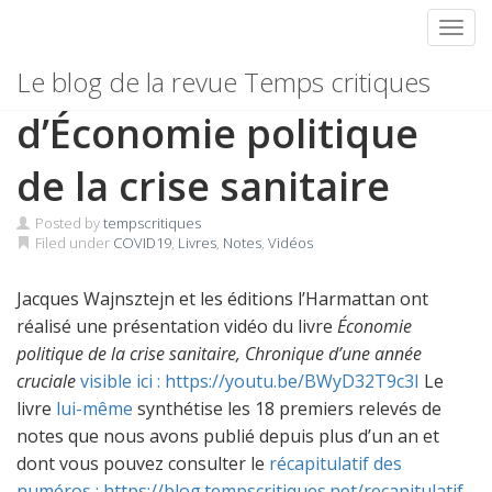
Toggl
Skip
Présentation vidéo
Le blog de la revue Temps critiques
to
content
d’Économie politique
de la crise sanitaire
Posted by
tempscritiques
Filed under
COVID19
,
Livres
,
Notes
,
Vidéos
Jacques Wajnsztejn et les éditions l’Harmattan ont
réalisé une présentation vidéo du livre
Économie
politique de la crise sanitaire, Chronique d’une année
cruciale
visible ici : https://youtu.be/BWyD32T9c3I
Le
livre
lui-même
synthétise les 18 premiers relevés de
notes que nous avons publié depuis plus d’un an et
dont vous pouvez consulter le
récapitulatif des
numéros : https://blog.tempscritiques.net/recapitulatif-