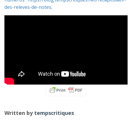
des-releves-de-notes
.
Written by
tempscritiques