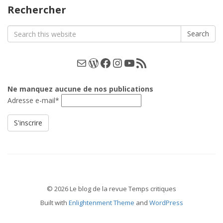
catégories
Rechercher
Search
Search
for:
E-mail
WordPress
Facebook
Instagram
YouTube
Les podcasts
Ne manquez aucune de nos publications
Adresse e-mail*
© 2026 Le blog de la revue Temps critiques
Built with
Enlightenment Theme
and
WordPress