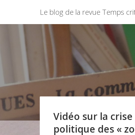
Menu
Le blog de la revue Temps cri
Skip
to
content
Vidéo sur la crise 
politique des « z