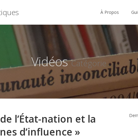
tiques
À Propos
Gui
Vidéos
Catégorie
de l’État-nation et la
Derni
ones d’influence »