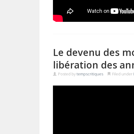
Le devenu des m
libération des an
Posted by
tempscritiques
Filed under