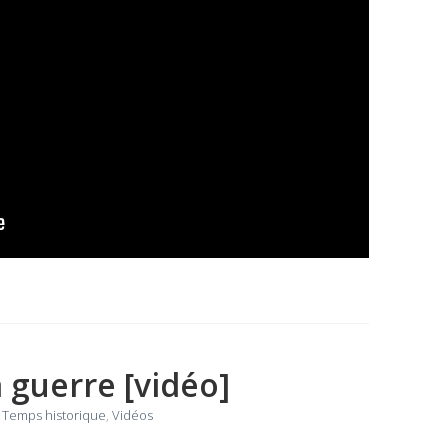
a guerre [vidéo]
r
Temps historique
,
Vidéos