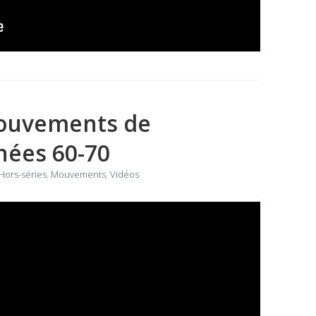
ouvements de
nées 60-70
Hors-séries
,
Mouvements
,
Vidéos