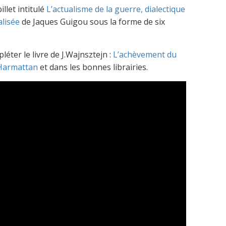
llet intitulé
L’actualisme de la guerre, dialectique
alisée
de Jaques Guigou sous la forme de six
léter le livre de J.Wajnsztejn :
L’achèvement du
Harmattan
et dans les bonnes librairies.