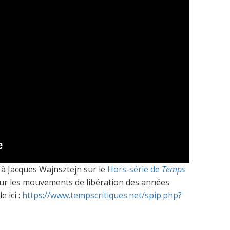
 à Jacques Wajnsztejn sur le
Hors-série de
Temps
 sur les mouvements de libération des années
 ici :
https://www.tempscritiques.net/spip.php?