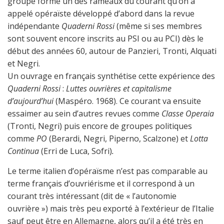
groupe forme un des rameaux du courant qu’on a
appelé opéraïste développé d’abord dans la revue
indépendante
Quaderni Rossi
(même si ses membres
sont souvent encore inscrits au PSI ou au PCI) dès le
début des années 60, autour de Panzieri, Tronti, Alquati
et Negri.
Un ouvrage en français synthétise cette expérience des
Quaderni Rossi
:
Luttes ouvrières et capitalisme
d’aujourd’hui
(Maspéro. 1968). Ce courant va ensuite
essaimer au sein d’autres revues comme
Classe Operaia
(Tronti, Negri) puis encore de groupes politiques
comme
PO
(Berardi, Negri, Piperno, Scalzone) et
Lotta
Continua
(Erri de Luca, Sofri)
.
Le terme italien d’opéraïsme n’est pas comparable au
terme français d’ouvriérisme et il correspond à un
courant très intéressant (dit de « l’autonomie
ouvrière ») mais très peu exporté à l’extérieur de l’Italie
sauf peut être en Allemagne, alors qu’il a été très en