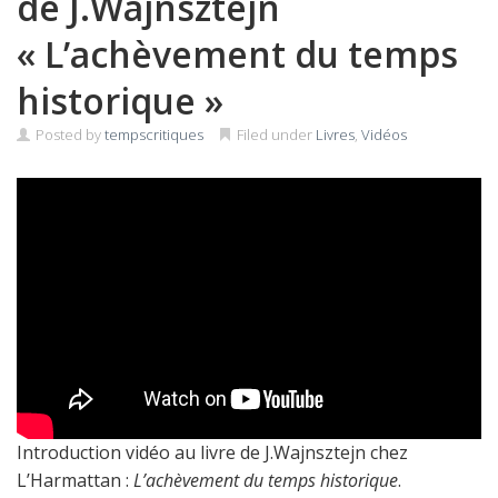
de J.Wajnsztejn
« L’achèvement du temps
historique »
Posted by
tempscritiques
Filed under
Livres
,
Vidéos
Introduction vidéo au livre de J.Wajnsztejn chez
L’Harmattan :
L’achèvement du temps historique
.