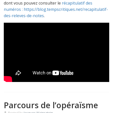
dont vous pouvez consulter le
récapitulatif des
numéros : https://blog.tempscritiques.net/recapitulatif-
des-releves-de-notes
.
Parcours de l’opéraïsme
Posted by
Jacques Wajnsztejn