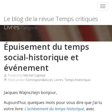
Toggl
Skip
Le blog de la revue Temps critiques
to
content
Livres
Catégorie
Épuisement du temps
social-historique et
événement
Posted by
Michel Capmal
Filed under
Correspondances
,
Livres
,
Temps historique
Jacques Wajnsztejn bonjour,
Aujourd’hui, quelques mots pour vous dire que j’ai lu
votre livre:
L’achèvement du temps historique
,
avec