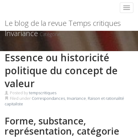
Toggl
Skip
Le blog de la revue Temps critiques
to
content
Invariance
Catégorie
Essence ou historicité
politique du concept de
valeur
Posted by
tempscritiques
Filed under
Correspondances
,
Invariance
,
Raison et rationalité
capitaliste
Forme, substance,
représentation, catégorie