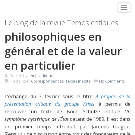
Toggl
Skip
Autour des catégories
Le blog de la revue Temps critiques
to
content
philosophiques en
général et de la valeur
en particulier
Posted by
tempscritiques
Filed under
Correspondances
,
Textes inédits
No Comments
L’échange du 3 février sous le titre
A propos de la
présentation critique du groupe Krisis
à permis de
retrouver un texte de Bodo Schulze intitulé
Un
symptôme hystérique de l’État
datant de 1989. Il est dans
un premier temps introduit par Jacques Guigou.
S’ensuit une discussion entre trois des fondateurs de la