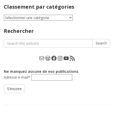
Classement par catégories
Classement
par
catégories
Rechercher
Search
Search
for:
E-mail
WordPress
Facebook
Instagram
YouTube
Les podcasts
Ne manquez aucune de nos publications
Adresse e-mail*