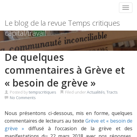
Toggl
Skip
Le blog de la revue Temps critiques
to
content
capital/travail
Étiquette
De quelques
commentaires à Grève et
« besoin de grève »
Posted by
tempscritiques
Filed under
Actualités
,
Tracts
No Comments
Nous présentons ci-dessous, mis en forme, quelques
commentaires de lecteurs au texte
Grève et « besoin de
grève »
diffusé à l’occasion de la grève et des
manifestations du 22 mars 2018 avec nos réponses,