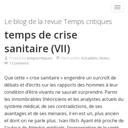
Toggl
Skip
Relevé de notes en
Le blog de la revue Temps critiques
to
content
temps de crise
sanitaire (VII)
Posted by
tempscritiques
Filed under
Actualités
,
Notes
1 Comment
Que cette « crise sanitaire » engendre un surcroît de
débats et d’écrits sur les rapports des hommes à leur
condition d’être vivants ne saurait surprendre. Parmi
les innombrables théoriciens et les analystes actuels du
système médical, de ses contradictions, de ses
avantages et de ses menaces, il en est un, plus ancien
et dont on ne parle plus : Ivan Illich. Ayant été proche de
l’auteur de
Némésis médicale, l’expropriation de la santé
,