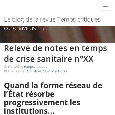
Toggl
Skip
Le blog de la revue Temps critiques
to
content
coronavirus
Étiquette
Relevé de notes en temps
de crise sanitaire n°XX
Posted by
tempscritiques
Filed under
Actualités
,
COVID19
,
Notes
Quand la forme réseau de
l’État résorbe
progressivement les
institutions…