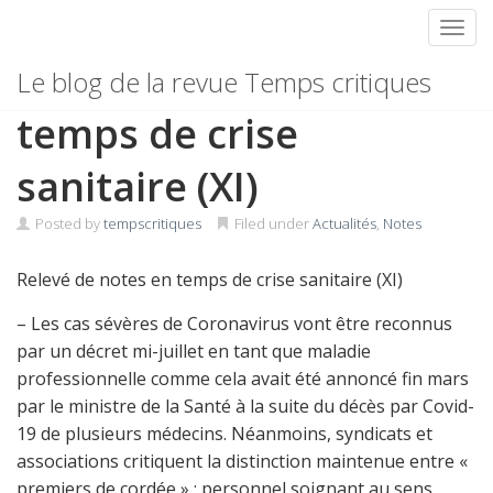
Toggl
Skip
Relevé de notes en
Le blog de la revue Temps critiques
to
content
temps de crise
sanitaire (XI)
Posted by
tempscritiques
Filed under
Actualités
,
Notes
Relevé de notes en temps de crise sanitaire (XI)
– Les cas sévères de Coronavirus vont être reconnus
par un décret mi-juillet en tant que maladie
professionnelle comme cela avait été annoncé fin mars
par le ministre de la Santé à la suite du décès par Covid-
19 de plusieurs médecins. Néanmoins, syndicats et
associations critiquent la distinction maintenue entre «
premiers de cordée » : personnel soignant au sens