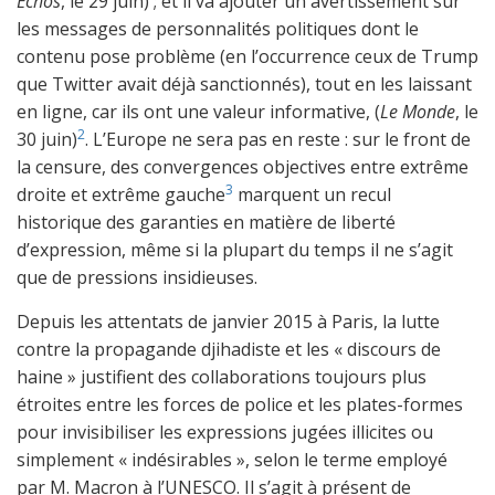
Échos
, le 29 juin) ; et il va ajouter un avertissement sur
les messages de personnalités politiques dont le
contenu pose problème (en l’occurrence ceux de Trump
que Twitter avait déjà sanctionnés), tout en les laissant
en ligne, car ils ont une valeur informative, (
Le Monde
, le
2
30 juin)
. L’Europe ne sera pas en reste : sur le front de
la censure, des convergences objectives entre extrême
3
droite et extrême gauche
marquent un recul
historique des garanties en matière de liberté
d’expression, même si la plupart du temps il ne s’agit
que de pressions insidieuses.
Depuis les attentats de janvier 2015 à Paris, la lutte
contre la propagande djihadiste et les « discours de
haine » justifient des collaborations toujours plus
étroites entre les forces de police et les plates-formes
pour invisibiliser les expressions jugées illicites ou
simplement « indésirables », selon le terme employé
par M. Macron à l’UNESCO. Il s’agit à présent de