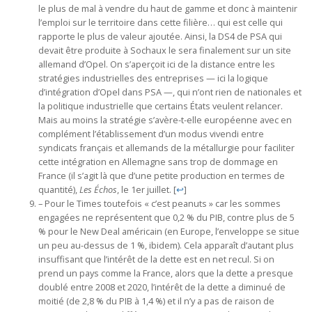
le plus de mal à vendre du haut de gamme et donc à maintenir
l’emploi sur le territoire dans cette filière… qui est celle qui
rapporte le plus de valeur ajoutée. Ainsi, la DS4 de PSA qui
devait être produite à Sochaux le sera finalement sur un site
allemand d’Opel. On s’aperçoit ici de la distance entre les
stratégies industrielles des entreprises — ici la logique
d’intégration d’Opel dans PSA —, qui n’ont rien de nationales et
la politique industrielle que certains États veulent relancer.
Mais au moins la stratégie s’avère-t-elle européenne avec en
complément l’établissement d’un modus vivendi entre
syndicats français et allemands de la métallurgie pour faciliter
cette intégration en Allemagne sans trop de dommage en
France (il s’agit là que d’une petite production en termes de
quantité),
Les Échos
, le 1er juillet.
[
↩
]
– Pour le Times toutefois « c’est peanuts » car les sommes
engagées ne représentent que 0,2 % du PIB, contre plus de 5
% pour le New Deal américain (en Europe, l’enveloppe se situe
un peu au-dessus de 1 %, ibidem). Cela apparaît d’autant plus
insuffisant que l’intérêt de la dette est en net recul. Si on
prend un pays comme la France, alors que la dette a presque
doublé entre 2008 et 2020, l’intérêt de la dette a diminué de
moitié (de 2,8 % du PIB à 1,4 %) et il n’y a pas de raison de