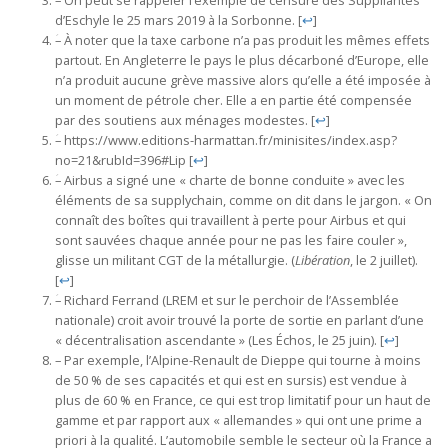
ؘ– On peut se rappeler l’exemple de censure des Suppliantes
d’Eschyle le 25 mars 2019 à la Sorbonne.
[
↩
]
ؘ– À noter que la taxe carbone n’a pas produit les mêmes effets
partout. En Angleterre le pays le plus décarboné d’Europe, elle
n’a produit aucune grève massive alors qu’elle a été imposée à
un moment de pétrole cher. Elle a en partie été compensée
par des soutiens aux ménages modestes.
[
↩
]
ؘ– https://www.editions-harmattan.fr/minisites/index.asp?
no=21&rubId=396#Lip
[
↩
]
ؘ– Airbus a signé une « charte de bonne conduite » avec les
éléments de sa supplychain, comme on dit dans le jargon. « On
connaît des boîtes qui travaillent à perte pour Airbus et qui
sont sauvées chaque année pour ne pas les faire couler »,
glisse un militant CGT de la métallurgie. (
Libération
, le 2 juillet).
[
↩
]
ؘ– Richard Ferrand (LREM et sur le perchoir de l’Assemblée
nationale) croit avoir trouvé la porte de sortie en parlant d’une
« décentralisation ascendante » (Les Échos, le 25 juin).
[
↩
]
– Par exemple, l’Alpine-Renault de Dieppe qui tourne à moins
de 50 % de ses capacités et qui est en sursis) est vendue à
plus de 60 % en France, ce qui est trop limitatif pour un haut de
gamme et par rapport aux « allemandes » qui ont une prime a
priori à la qualité. L’automobile semble le secteur où la France a