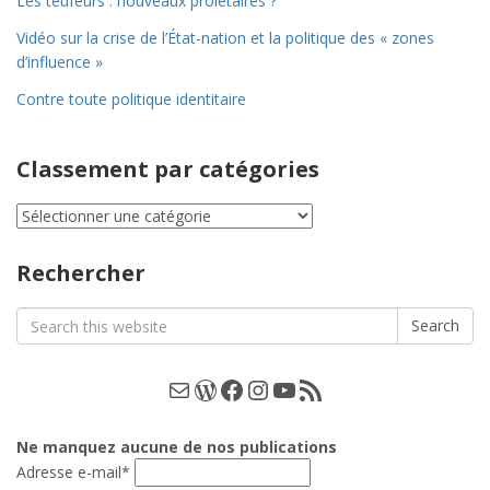
Les teufeurs : nouveaux prolétaires ?
Vidéo sur la crise de l’État-nation et la politique des « zones
d’influence »
Contre toute politique identitaire
Classement par catégories
Classement
par
catégories
Rechercher
Search
Search
for:
E-mail
WordPress
Facebook
Instagram
YouTube
Les podcasts
Ne manquez aucune de nos publications
Adresse e-mail*