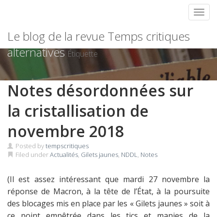
Toggl
Skip
Le blog de la revue Temps critiques
to
content
alternatives
Étiquette
Notes désordonnées sur
la cristallisation de
novembre 2018
Posted by
tempscritiques
Filed under
Actualités
,
Gilets jaunes
,
NDDL
,
Notes
(Il est assez intéressant que mardi 27 novembre la
réponse de Macron, à la tête de l’État, à la poursuite
des blocages mis en place par les « Gilets jaunes » soit à
ce point empêtrée dans les tics et manies de la