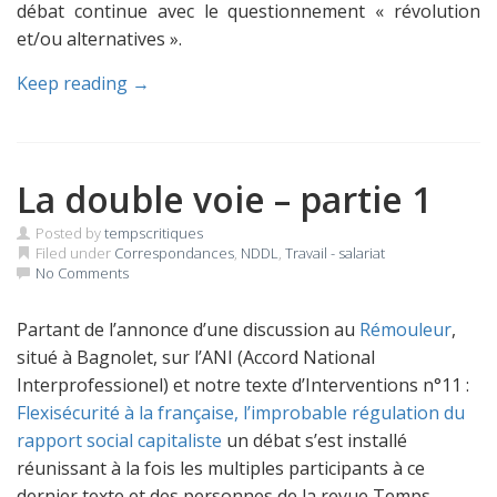
débat continue avec le questionnement « révolution
et/ou alternatives ».
Keep reading →
La double voie – partie 1
Posted by
tempscritiques
Filed under
Correspondances
,
NDDL
,
Travail - salariat
No Comments
Partant de l’annonce d’une discussion au
Rémouleur
,
situé à Bagnolet, sur l’ANI (Accord National
Interprofessionel) et notre texte d’Interventions n°11 :
Flexisécurité à la française, l’improbable régulation du
rapport social capitaliste
un débat s’est installé
réunissant à la fois les multiples participants à ce
dernier texte et des personnes de la revue Temps