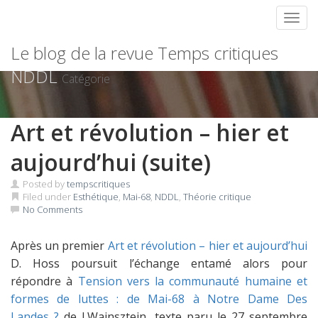
Toggl
Skip
Le blog de la revue Temps critiques
to
content
NDDL
Catégorie
Art et révolution – hier et
aujourd’hui (suite)
Posted by
tempscritiques
Filed under
Esthétique
,
Mai-68
,
NDDL
,
Théorie critique
No Comments
Après un premier
Art et révolution – hier et aujourd’hui
D. Hoss poursuit l’échange entamé alors pour
répondre à
Tension vers la communauté humaine et
formes de luttes : de Mai-68 à Notre Dame Des
Landes ?
de J.Wajnsztejn, texte paru le 27 septembre