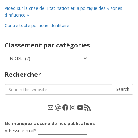
Vidéo sur la crise de l’État-nation et la politique des « zones
d’influence »
Contre toute politique identitaire
Classement par catégories
Classement
par
catégories
Rechercher
Search
Search
for:
E-mail
WordPress
Facebook
Instagram
YouTube
Les podcasts
Ne manquez aucune de nos publications
Adresse e-mail*