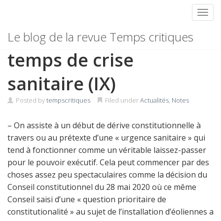
Toggl
Skip
Relevé de notes en
Le blog de la revue Temps critiques
to
content
temps de crise
sanitaire (IX)
Posted by
tempscritiques
Filed under
Actualités
,
Notes
– On assiste à un début de dérive constitutionnelle à
travers ou au prétexte d’une « urgence sanitaire » qui
tend à fonctionner comme un véritable laissez-passer
pour le pouvoir exécutif. Cela peut commencer par des
choses assez peu spectaculaires comme la décision du
Conseil constitutionnel du 28 mai 2020 où ce même
Conseil saisi d’une « question prioritaire de
constitutionalité » au sujet de l’installation d’éoliennes a