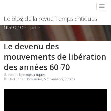
Toggl
Skip
Le blog de la revue Temps critiques
to
content
histoire
Étiquette
Le devenu des
mouvements de libération
des années 60-70
Posted by
tempscritiques
Filed under
Hors-séries
,
Mouvements
,
Vidéos