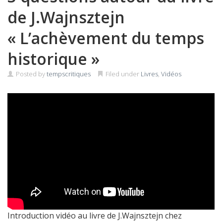
de J.Wajnsztejn
« L’achèvement du temps
historique »
Posted by
tempscritiques
Filed under
Livres
,
Vidéos
Introduction vidéo au livre de J.Wajnsztejn chez