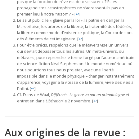
pas que la fonction du rêve est de « rassurer » ? Et les
propagandistes catastrophistes ne s’adressent-ils pas en
premier lieu à notre ‘raison’ ? »
[
↩
]
Le salut public, le « glaive par la loi », la patrie en danger, la
Marseillaise, les arbres de la liberté, la fraternité des fédérés,
la liberté comme mode d’existence politique, la Concorde sont
dés éléments de cet imaginaire.
[
↩
]
Pour être précis, rappelons que le métavers vise un univers
qui devrait dépasser tous les autres. Un méta-univers, ou
métavers, pour reprendre le terme forgé par l’auteur américain
de science-fiction Neal Stephenson. Un monde numérique où
nous pourrions tous nous projeter, avec une liberté
impossible dans le monde physique – changer instantanément
d’apparence, voyager à la vitesse de la lumière, vivre des vies à
l’infini.
[
↩
]
Cf. Frans de Waal,
Différents. Le genre vu par un primatologue
et
entretien dans
Libération
le 2 novembre.
[
↩
]
Aux origines de la revue :