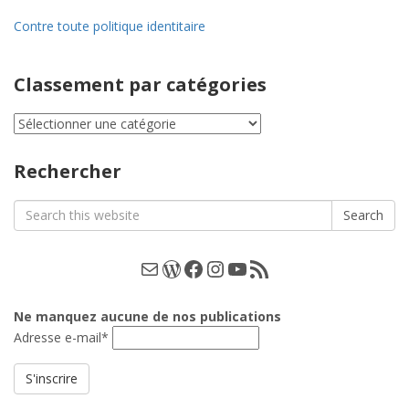
Contre toute politique identitaire
Classement par catégories
Classement
par
catégories
Rechercher
Search
Search
for:
E-mail
WordPress
Facebook
Instagram
YouTube
Les podcasts
Ne manquez aucune de nos publications
Adresse e-mail*