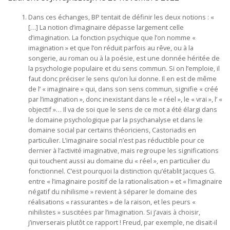
Dans ces échanges, BP tentait de définir les deux notions : «
[…] La notion d’imaginaire dépasse largement celle
d’imagination. La fonction psychique que l’on nomme «
imagination » et que l’on réduit parfois au rêve, ou à la
songerie, au roman ou à la poésie, est une donnée héritée de
la psychologie populaire et du sens commun. Si on l’emploie, il
faut donc préciser le sens qu’on lui donne. Il en est de même
de l’ « imaginaire » qui, dans son sens commun, signifie « créé
par l’imagination », donc inexistant dans le « réel », le « vrai », l’ «
objectif »… Il va de soi que le sens de ce mot a été élargi dans
le domaine psychologique par la psychanalyse et dans le
domaine social par certains théoriciens, Castoriadis en
particulier. L’imaginaire social n’est pas réductible pour ce
dernier à l’activité imaginative, mais regroupe les significations
qui touchent aussi au domaine du « réel », en particulier du
fonctionnel. C’est pourquoi la distinction qu’établit Jacques G.
entre « l’imaginaire positif de la rationalisation » et « l’imaginaire
négatif du nihilisme » revient à séparer le domaine des
réalisations « rassurantes » de la raison, et les peurs «
nihilistes » suscitées par l’imagination. Si j’avais à choisir,
j’inverserais plutôt ce rapport ! Freud, par exemple, ne disait-il