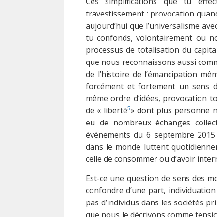
Ces simplifications que tu effe
travestissement : provocation quand 
aujourd’hui que l’universalisme ave
tu confonds, volontairement ou no
processus de totalisation du capita
que nous reconnaissons aussi comme 
de l’histoire de l’émancipation mê
forcément et fortement un sens d
même ordre d’idées, provocation to
5
de « liberté
» dont plus personne n
eu de nombreux échanges collect
événements du 6 septembre 2015 e
dans le monde luttent quotidiennem
celle de consommer ou d’avoir inte
Est-ce une question de sens des mo
confondre d’une part, individuation 
pas d’individus dans les sociétés pri
que nous le décrivons comme tension 