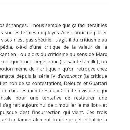
os échanges, il nous semble que ça faciliterait les
s sur les termes employés. Ainsi, pour ne parler
 vises n’est pas spécifié : s’agit-il du criticisme au
pédia, c-à-d d’une critique de la valeur de la
antien ; ou alors du criticisme au sens de Marx
e critique » néo-hégélienne (La sainte famille) ; ou
notion même de « critique » qu’on retrouve chez
amatte depuis la série IV d’
Invariance
(la critique
l et non de sa contestation), Deleuze et Guattari
ue) ou chez les membres du « Comité invisible » qui
entale pour une tentative de restaurer une
il s’agirait aujourd’hui de « mouiller le maillot » et
isque c’est l’insurrection qui vient. Ces trois
eurs fondamentalement tout le projet initial de la