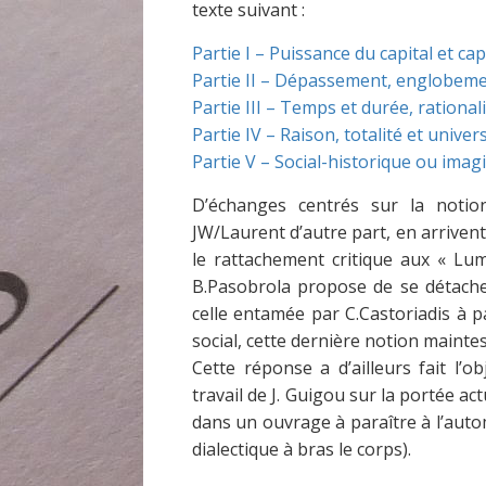
texte suivant :
Partie I – Puissance du capital et ca
Partie II – Dépassement, englobeme
Partie III – Temps et durée, rationa
Partie IV – Raison, totalité et univers
Partie V – Social-historique ou imagi
D’échanges centrés sur la noti
JW/Laurent d’autre part, en arriven
le rattachement critique aux « Lum
B.Pasobrola propose de se détacher
celle entamée par C.Castoriadis à p
social, cette dernière notion maintes
Cette réponse a d’ailleurs fait l’
travail de J. Guigou sur la portée a
dans un ouvrage à paraître à l’auto
dialectique à bras le corps).