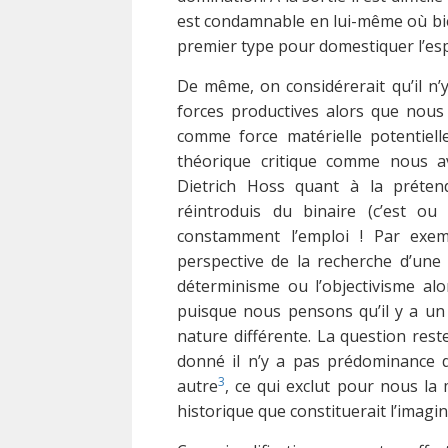
est condamnable en lui-même où bien 
premier type pour domestiquer l’esp
De même, on considérerait qu’il n’y
forces productives alors que nous
comme force matérielle potentielle 
théorique critique comme nous 
Dietrich Hoss quant à la préten
réintroduis du binaire (c’est 
constamment l’emploi ! Par exe
perspective de la recherche d’une c
déterminisme ou l’objectivisme al
puisque nous pensons qu’il y a un 
nature différente. La question res
donné il n’y a pas prédominance d
3
autre
, ce qui exclut pour nous la
historique que constituerait l’imagina