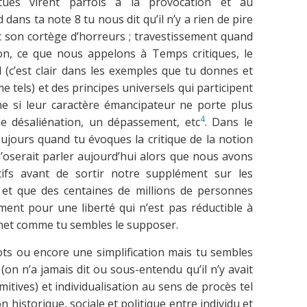
ctues virent parfois à la provocation et au
dans ta note 8 tu nous dit qu’il n’y a rien de pire
c son cortège d’horreurs ; travestissement quand
n, ce que nous appelons à Temps critiques, le
l (c’est clair dans les exemples que tu donnes et
tels) et des principes universels qui participent
me si leur caractère émancipateur ne porte plus
4
e désaliénation, un dépassement, etc
. Dans le
ujours quand tu évoques la critique de la notion
’oserait parler aujourd’hui alors que nous avons
ifs avant de sortir notre supplément sur les
t que des centaines de millions de personnes
ent pour une liberté qui n’est pas réductible à
rnet comme tu sembles le supposer.
ts ou encore une simplification mais tu sembles
(on n’a jamais dit ou sous-entendu qu’il n’y avait
mitives) et individualisation au sens de procès tel
historique, sociale et politique entre individu et