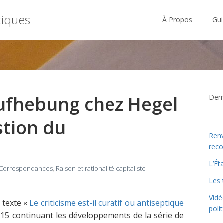
tiques
À Propos
Gui
Aufhebung chez Hegel
Derni
stion du
Renv
reco
L’Ét
Correspondances
,
Raison et rationalité capitaliste
Les 
Vidé
 texte «
Le criticisme est-il curatif ou antiseptique
poli
15 continuant les développements de la série de