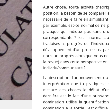
Autre chose, toute activité théor
position) a besoin de se comparer e
nécessaire de le faire en simplifian
par exemple, est-ce normal de ne p
pratique qui indique pourtant une
correspondante ? Est-il normal a
traduises « progrès de l’individua
développement d’un processus, par l
nous un progrès alors que nous ne 
la revue) dans cette perspective en
individu/communauté ?
La description d’un mouvement ou 
interprétation que tu pratiques 
mesure des choses le début d’un
dernière est le fait d’une puissan
domination utilise la quantificatio
domination. À la sortie il est diffici