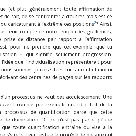
ique (et plus généralement toute affirmation de
t de fait, de se confronter à d’autres mais est-ce
2
t ou caricaturant à l’extrême ces positions
? Ainsi,
as tenir compte de notre emploi des guillemets,
 prise de distance par rapport à l’affirmation
ussi, pour ne prendre que cet exemple, que tu
lisation », qui signifie seulement progression,
’idée que l’individualisation représenterait pour
nous sommes jamais situés (ni Laurent et moi ni
 écrivant des centaines de pages sur les rapports
d’un processus ne vaut pas acquiescement. Une
souvent comme par exemple quand il fait de la
 processus de quantification parce que cette
ce de domination. Or, ce n’est pas parce qu’une
n que toute quantification entraîne ou vise à la
le de s’y retrouver : est-ce le procédé de mesure qui