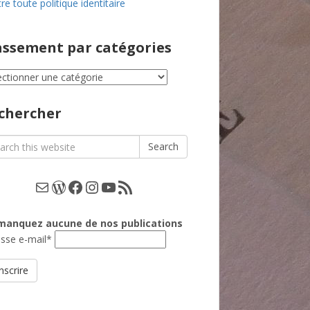
re toute politique identitaire
assement par catégories
ssement
égories
chercher
rch
Search
E-mail
WordPress
Facebook
Instagram
YouTube
Les podcasts
manquez aucune de nos publications
sse e-mail*