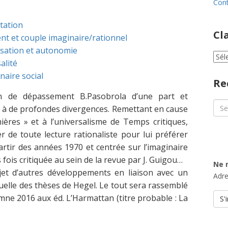
Cont
ptation
Cl
nt et couple imaginaire/rationnel
lisation et autonomie
Cla
alité
par
naire social
cat
Re
on de dépassement B.Pasobrola d’une part et
Sea
t à de profondes divergences. Remettant en cause
for:
ières » et à l’universalisme de Temps critiques,
 de toute lecture rationaliste pour lui préférer
artir des années 1970 et centrée sur l’imaginaire
 fois critiquée au sein de la revue par J. Guigou…
Ne 
objet d’autres développements en liaison avec un
Adre
ctuelle des thèses de Hegel. Le tout sera rassemblé
mne 2016 aux éd. L’Harmattan (titre probable : La