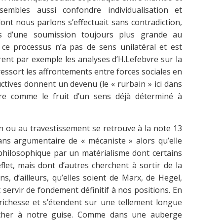
embles aussi confondre individualisation et
ont nous parlons s’effectuait sans contradiction,
s d’une soumission toujours plus grande au
 ce processus n’a pas de sens unilatéral et est
nt par exemple les analyses d’H.Lefebvre sur la
 ressort les affrontements entre forces sociales en
uctives donnent un devenu (le « rurbain » ici dans
re comme le fruit d’un sens déjà déterminé à
n ou au travestissement se retrouve à la note 13
ans argumentaire de « mécaniste » alors qu’elle
e philosophique par un matérialisme dont certains
eflet, mais dont d’autres cherchent à sortir de la
ons, d’ailleurs, qu’elles soient de Marx, de Hegel,
 servir de fondement définitif à nos positions. En
 richesse et s’étendent sur une tellement longue
cher à notre guise. Comme dans une auberge