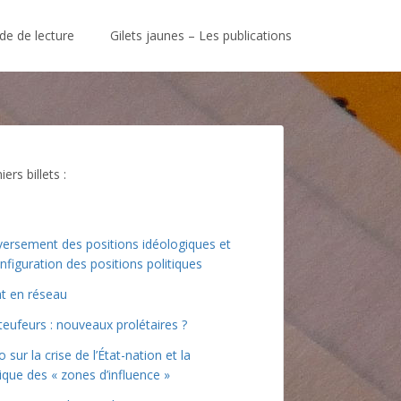
de de lecture
Gilets jaunes – Les publications
ers billets :
ersement des positions idéologiques et
nfiguration des positions politiques
at en réseau
teufeurs : nouveaux prolétaires ?
o sur la crise de l’État-nation et la
tique des « zones d’influence »