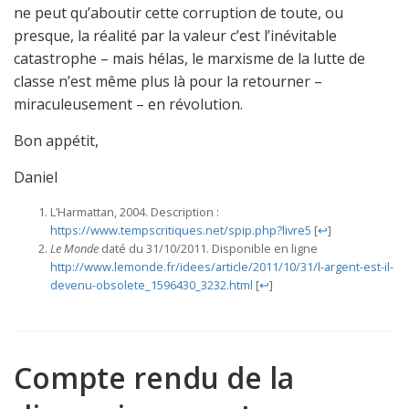
ne peut qu’aboutir cette corruption de toute, ou
presque, la réalité par la valeur c’est l’inévitable
catastrophe – mais hélas, le marxisme de la lutte de
classe n’est même plus là pour la retourner –
miraculeusement – en révolution.
Bon appétit,
Daniel
L’Harmattan, 2004. Description :
https://www.tempscritiques.net/spip.php?livre5
[
↩
]
Le Monde
daté du 31/10/2011. Disponible en ligne
http://www.lemonde.fr/idees/article/2011/10/31/l-argent-est-il-
devenu-obsolete_1596430_3232.html
[
↩
]
Compte rendu de la