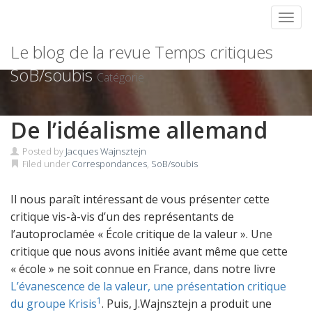
Toggl
Skip
Le blog de la revue Temps critiques
to
content
SoB/soubis
Catégorie
De l’idéalisme allemand
Posted by
Jacques Wajnsztejn
Filed under
Correspondances
,
SoB/soubis
Il nous paraît intéressant de vous présenter cette
critique vis-à-vis d’un des représentants de
l’autoproclamée « École critique de la valeur ». Une
critique que nous avons initiée avant même que cette
« école » ne soit connue en France, dans notre livre
L’évanescence de la valeur, une présentation critique
1
du groupe Krisis
. Puis, J.Wajnsztejn a produit une