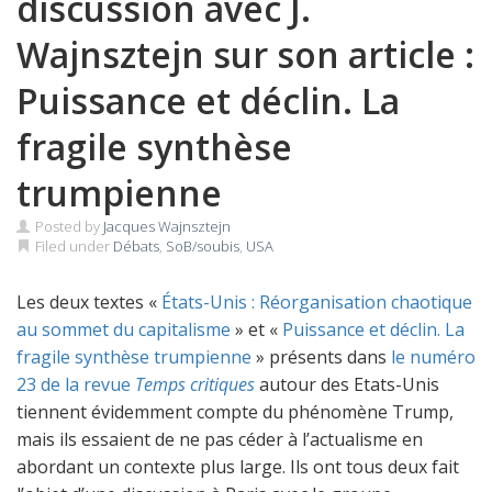
discussion avec J.
Wajnsztejn sur son article :
Puissance et déclin. La
fragile synthèse
trumpienne
Posted by
Jacques Wajnsztejn
Filed under
Débats
,
SoB/soubis
,
USA
Les deux textes «
États-Unis : Réorganisation chaotique
au sommet du capitalisme
» et «
Puissance et déclin. La
fragile synthèse trumpienne
» présents dans
le numéro
23 de la revue
Temps critiques
autour des Etats-Unis
tiennent évidemment compte du phénomène Trump,
mais ils essaient de ne pas céder à l’actualisme en
abordant un contexte plus large. Ils ont tous deux fait